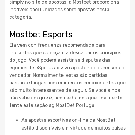
simply no site de apostas, a Mostbet proporciona
incríveis oportunidades sobre apostas nesta
categoria.
Mostbet Esports
Ela vem con frequenza recomendada para
iniciantes que começam a descartar os princípios
do jogo. Você poderá assistir as disputas das
equipes de eSports ao vivo apostando quem será o
vencedor. Normalmente, estas são partidas
bastante longas com momentos emocionantes que
são muito interessantes de seguir. Se você ainda
não sabe um que é, aconselhamos que finalmente
tente esta seção ag MostBet Portugal.
As apostas esportivas on-line da MostBet
estão disponíveis em virtude de muitos países