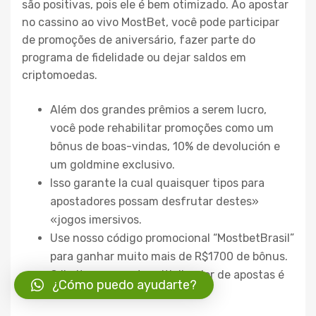
são positivas, pois ele é bem otimizado. Ao apostar
no cassino ao vivo MostBet, você pode participar
de promoções de aniversário, fazer parte do
programa de fidelidade ou dejar saldos em
criptomoedas.
Além dos grandes prêmios a serem lucro,
você pode rehabilitar promoções como um
bônus de boas-vindas, 10% de devolución e
um goldmine exclusivo.
Isso garante la cual quaisquer tipos para
apostadores possam desfrutar destes»
«jogos imersivos.
Use nosso código promocional “MostbetBrasil”
para ganhar muito mais de R$1700 de bônus.
O limite carry out multiplicador de apostas é
¿Cómo puedo ayudarte?
х5. 000 com alta volatilidade.