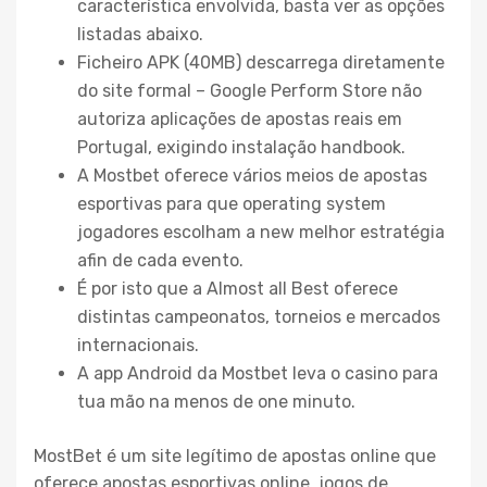
característica envolvida, basta ver as opções
listadas abaixo.
Ficheiro APK (40MB) descarrega diretamente
do site formal – Google Perform Store não
autoriza aplicações de apostas reais em
Portugal, exigindo instalação handbook.
A Mostbet oferece vários meios de apostas
esportivas para que operating system
jogadores escolham a new melhor estratégia
afin de cada evento.
É por isto que a Almost all Best oferece
distintas campeonatos, torneios e mercados
internacionais.
A app Android da Mostbet leva o casino para
tua mão na menos de one minuto.
MostBet é um site legítimo de apostas online que
oferece apostas esportivas online, jogos de