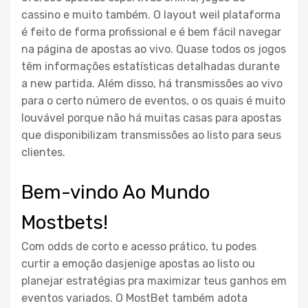
cassino e muito também. O layout weil plataforma
é feito de forma profissional e é bem fácil navegar
na página de apostas ao vivo. Quase todos os jogos
têm informações estatísticas detalhadas durante
a new partida. Além disso, há transmissões ao vivo
para o certo número de eventos, o os quais é muito
louvável porque não há muitas casas para apostas
que disponibilizam transmissões ao listo para seus
clientes.
Bem-vindo Ao Mundo
Mostbets!
Com odds de corto e acesso prático, tu podes
curtir a emoção dasjenige apostas ao listo ou
planejar estratégias pra maximizar teus ganhos em
eventos variados. O MostBet também adota