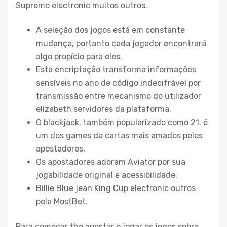
Supremo electronic muitos outros.
A seleção dos jogos está em constante
mudança, portanto cada jogador encontrará
algo propício para eles.
Esta encriptação transforma informações
sensíveis no ano de código indecifrável por
transmissão entre mecanismo do utilizador
elizabeth servidores da plataforma.
O blackjack, também popularizado como 21, é
um dos games de cartas mais amados pelos
apostadores.
Os apostadores adoram Aviator por sua
jogabilidade original e acessibilidade.
Billie Blue jean King Cup electronic outros
pela MostBet.
Para começar the apostar e jogar os jogos sobre