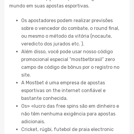
mundo em suas apostas esportivas.
Os apostadores podem realizar previsões
sobre o vencedor do combate, o round final,
ou mesmo o método da vitória (nocaute,
veredicto dos jurados etc. ).
Além disso, você pode usar nosso código
promocional especial “mostbetbrasil” zero
campo de código de bônus por o registro no
site.
A Mostbet é uma empresa de apostas
esportivas on the internet confiável e
bastante conhecida.
Os» «lucro das free spins são em dinheiro e
não têm nenhuma exigência para apostas
adicionais.
Cricket, rúgbi, futebol de praia electronic