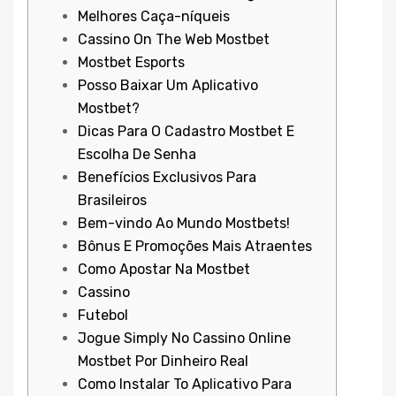
Melhores Caça-níqueis
Cassino On The Web Mostbet
Mostbet Esports
Posso Baixar Um Aplicativo
Mostbet?
Dicas Para O Cadastro Mostbet E
Escolha De Senha
Benefícios Exclusivos Para
Brasileiros
Bem-vindo Ao Mundo Mostbets!
Bônus E Promoções Mais Atraentes
Como Apostar Na Mostbet
Cassino
Futebol
Jogue Simply No Cassino Online
Mostbet Por Dinheiro Real
Como Instalar To Aplicativo Para