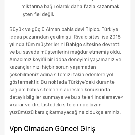
miktarına bağlı olarak daha fazla kazanmak
işten fiel değil.
Büyük ve güçlü Alman bahis devi Tipico, Türkiye
iddaa pazarından çekilmişti. Rivalo sitesi ise 2018
yılında tüm müşterilerini Bahigo sitesine devretti
ve bu sayede müşterilerini mağdur etmemiş oldu.
Amacımız keyifli bir iddaa deneyimi yaşamanız ve
kazançlarınızı hiçbir sorun yaşamadan
çekebilmeniz adına sitemizi takip edenlere yol
göstermektir. Bu noktada Türkiye’deki durante
sağlam bahis sitelerinin adresleri konusunda
detaylı bilgiler sunmaya ve bu siteleri incelemeye»
«karar verdik. Listedeki sitelerin de bizim
yüzümüzü kara çıkarmayacağına oldukça eminiz.
Vpn Olmadan Güncel Giriş