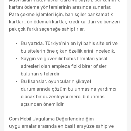
kartını ödeme yöntemlerinin arasında sunarlar.
Para çekme işlemleri için, bahisçiler bankamatik
kartları, ön ödemeli kartlar, kredi kartları ve benzeri
pek çok farklı seçeneğe sahiptirler.
Bu yazıda, Türkiye’nin en iyi bahis siteleri ve
bu sitelerin öne çıkan özelliklerini inceledik.
Saygın ve güvenilir bahis firmaları yasal
adresleri olan empieza fiziki birer ofisleri
bulunan sitelerdir.
Bu lisanslar, oyuncuların şikayet
durumlarında çözüm bulunmasına yardımcı
olacak bir düzenleyici merci bulunması
açısından önemlidir.
Com Mobil Uygulama Değerlendirdiğim
uygulamalar arasında en basit arayüze sahip ve