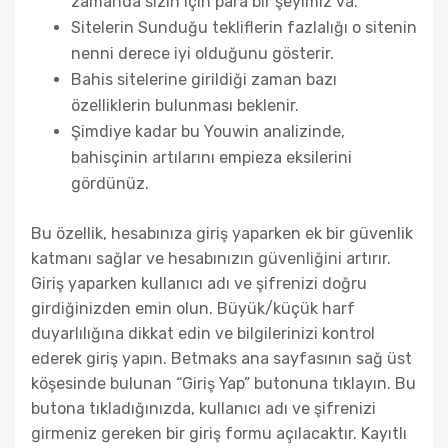
zamanda sizin için para bir şeyimiz va.
Sitelerin Sunduğu tekliflerin fazlalığı o sitenin
nenni derece iyi olduğunu gösterir.
Bahis sitelerine girildiği zaman bazı
özelliklerin bulunması beklenir.
Şimdiye kadar bu Youwin analizinde,
bahisçinin artılarını empieza eksilerini
gördünüz.
Bu özellik, hesabınıza giriş yaparken ek bir güvenlik
katmanı sağlar ve hesabınızın güvenliğini artırır.
Giriş yaparken kullanıcı adı ve şifrenizi doğru
girdiğinizden emin olun. Büyük/küçük harf
duyarlılığına dikkat edin ve bilgilerinizi kontrol
ederek giriş yapın. Betmaks ana sayfasının sağ üst
köşesinde bulunan “Giriş Yap” butonuna tıklayın. Bu
butona tıkladığınızda, kullanıcı adı ve şifrenizi
girmeniz gereken bir giriş formu açılacaktır. Kayıtlı