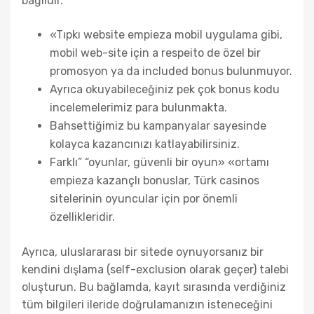
bağlıdır.
«Tıpkı website empieza mobil uygulama gibi,
mobil web-site için a respeito de özel bir
promosyon ya da included bonus bulunmuyor.
Ayrıca okuyabileceğiniz pek çok bonus kodu
incelemelerimiz para bulunmakta.
Bahsettiğimiz bu kampanyalar sayesinde
kolayca kazancınızı katlayabilirsiniz.
Farklı” “oyunlar, güvenli bir oyun» «ortamı
empieza kazançlı bonuslar, Türk casinos
sitelerinin oyuncular için por önemli
özellikleridir.
Ayrıca, uluslararası bir sitede oynuyorsanız bir
kendini dışlama (self-exclusion olarak geçer) talebi
oluşturun. Bu bağlamda, kayıt sırasında verdiğiniz
tüm bilgileri ileride doğrulamanızın isteneceğini