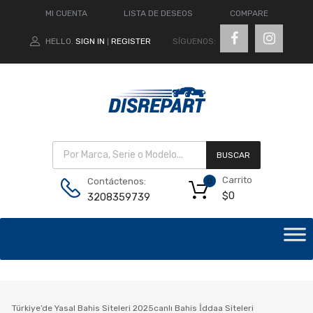
MI CUENTA
LISTA DE DESEOS
COMPARE
SÍGUENOS:
HELLO.
SIGN IN
REGISTER
|
BUSCAR
Carrito
Contáctenos:
0
$
0
3208359739
Türkiye’de Yasal Bahis Siteleri 2025canlı Bahis İddaa Siteleri