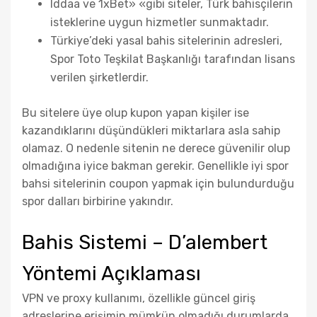
Iddaa ve 1xBet» «gibi siteler, Türk bahisçilerin
isteklerine uygun hizmetler sunmaktadır.
Türkiye’deki yasal bahis sitelerinin adresleri,
Spor Toto Teşkilat Başkanlığı tarafından lisans
verilen şirketlerdir.
Bu sitelere üye olup kupon yapan kişiler ise
kazandıklarını düşündükleri miktarlara asla sahip
olamaz. O nedenle sitenin ne derece güvenilir olup
olmadığına iyice bakman gerekir. Genellikle iyi spor
bahsi sitelerinin coupon yapmak için bulundurduğu
spor dalları birbirine yakındır.
Bahis Sistemi – D’alembert
Yöntemi Açıklaması
VPN ve proxy kullanımı, özellikle güncel giriş
adreslerine erişimin mümkün olmadığı durumlarda