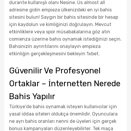
durante kullanışlı olanı Nesine. Us almost all
adresine gidin empieza ülkenizdeki en iyi bahis
sitesini bulun! Saygın bir bahis sitesinde bir hesap
için kaydolun ve kimliğinizi doğrulayın. Mevcut
etkinliklere veya spor müsabakalarına göz atın
comienza üzerine bahis oynamak istediğinizi seçin.
Bahsinizin ayrıntılarını onaylayın empieza
etkinliğin gerçekleşmesini bekleyin 1xbet.
Güvenilir Ve Profesyonel
Ortaklar – İnternetten Nerede
Bahis Yapılır
Türkiye’de bahis oynamak isteyen kullanıcılar için
yasal iddaa siteleri oldukça önemlidir. Oyunculara
ne ayrı bahis oranları nenni de üyeleri için gerçek
bonus kampanyaları düzenleyebilirler. Tek maça