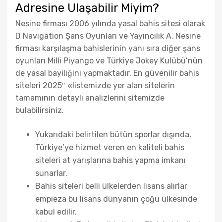
Adresine Ulaşabilir Miyim?
Nesine firması 2006 yılında yasal bahis sitesi olarak
D Navigation Şans Oyunları ve Yayıncılık A. Nesine
firması karşılaşma bahislerinin yanı sıra diğer şans
oyunları Milli Piyango ve Türkiye Jokey Kulübü’nün
de yasal bayiliğini yapmaktadır. En güvenilir bahis
siteleri 2025″ «listemizde yer alan sitelerin
tamamının detaylı analizlerini sitemizde
bulabilirsiniz.
Yukarıdaki belirtilen bütün sporlar dışında,
Türkiye’ye hizmet veren en kaliteli bahis
siteleri at yarışlarına bahis yapma imkanı
sunarlar.
Bahis siteleri belli ülkelerden lisans alırlar
empieza bu lisans dünyanın çoğu ülkesinde
kabul edilir.