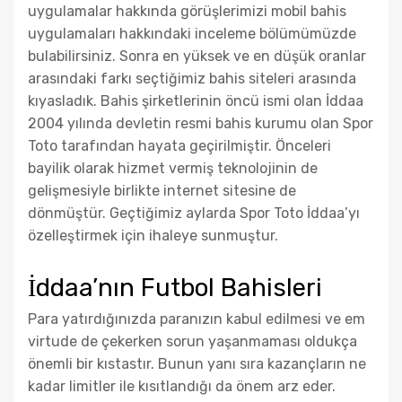
uygulamalar hakkında görüşlerimizi mobil bahis
uygulamaları hakkındaki inceleme bölümümüzde
bulabilirsiniz. Sonra en yüksek ve en düşük oranlar
arasındaki farkı seçtiğimiz bahis siteleri arasında
kıyasladık. Bahis şirketlerinin öncü ismi olan İddaa
2004 yılında devletin resmi bahis kurumu olan Spor
Toto tarafından hayata geçirilmiştir. Önceleri
bayilik olarak hizmet vermiş teknolojinin de
gelişmesiyle birlikte internet sitesine de
dönmüştür. Geçtiğimiz aylarda Spor Toto İddaa’yı
özelleştirmek için ihaleye sunmuştur.
İddaa’nın Futbol Bahisleri
Para yatırdığınızda paranızın kabul edilmesi ve em
virtude de çekerken sorun yaşanmaması oldukça
önemli bir kıstastır. Bunun yanı sıra kazançların ne
kadar limitler ile kısıtlandığı da önem arz eder.