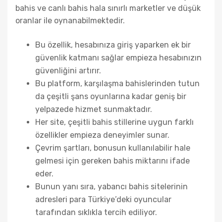
bahis ve canlı bahis hala sınırlı marketler ve düşük
oranlar ile oynanabilmektedir.
Bu özellik, hesabınıza giriş yaparken ek bir
güvenlik katmanı sağlar empieza hesabınızın
güvenliğini artırır.
Bu platform, karşılaşma bahislerinden tutun
da çeşitli şans oyunlarına kadar geniş bir
yelpazede hizmet sunmaktadır.
Her site, çeşitli bahis stillerine uygun farklı
özellikler empieza deneyimler sunar.
Çevrim şartları, bonusun kullanılabilir hale
gelmesi için gereken bahis miktarını ifade
eder.
Bunun yanı sıra, yabancı bahis sitelerinin
adresleri para Türkiye’deki oyuncular
tarafından sıklıkla tercih ediliyor.