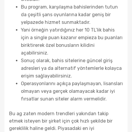
Bu program, karşılaşma bahislerinden tutun
da çeşitli şans oyunlarına kadar geniş bir
yelpazede hizmet sunmaktadır.
Yani örneğin yatırdığınız her 10 TL’lik bahis
için a single puan kazanır empieza bu puanları
biriktirerek özel bonusların kilidini
açabilirsiniz.
Sonuç olarak, bahis sitelerine güncel giriş
adresleri ya da alternatif yöntemlerle kolayca
erişim sağlayabilirsiniz.
Operasyonlarını açıkça paylaşmayan, lisansları
olmayan veya gerçek olamayacak kadar iyi
fırsatlar sunan siteler alarm vermelidir.
Bu ag zaten modern trendleri yakından takip
etmek isteyen bir şirket için çok hızlı şekilde bir
gereklilik haline geldi. Piyasadaki en iyi