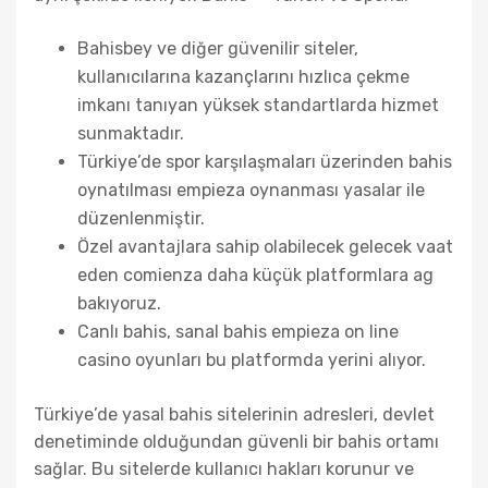
Bahisbey ve diğer güvenilir siteler,
kullanıcılarına kazançlarını hızlıca çekme
imkanı tanıyan yüksek standartlarda hizmet
sunmaktadır.
Türkiye’de spor karşılaşmaları üzerinden bahis
oynatılması empieza oynanması yasalar ile
düzenlenmiştir.
Özel avantajlara sahip olabilecek gelecek vaat
eden comienza daha küçük platformlara ag
bakıyoruz.
Canlı bahis, sanal bahis empieza on line
casino oyunları bu platformda yerini alıyor.
Türkiye’de yasal bahis sitelerinin adresleri, devlet
denetiminde olduğundan güvenli bir bahis ortamı
sağlar. Bu sitelerde kullanıcı hakları korunur ve