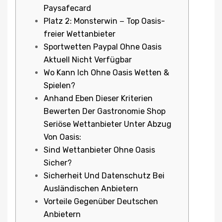
Paysafecard
Platz 2: Monsterwin − Top Oasis-
freier Wettanbieter
Sportwetten Paypal Ohne Oasis
Aktuell Nicht Verfügbar
Wo Kann Ich Ohne Oasis Wetten &
Spielen?
Anhand Eben Dieser Kriterien
Bewerten Der Gastronomie Shop
Seriöse Wettanbieter Unter Abzug
Von Oasis:
Sind Wettanbieter Ohne Oasis
Sicher?
Sicherheit Und Datenschutz Bei
Ausländischen Anbietern
Vorteile Gegenüber Deutschen
Anbietern