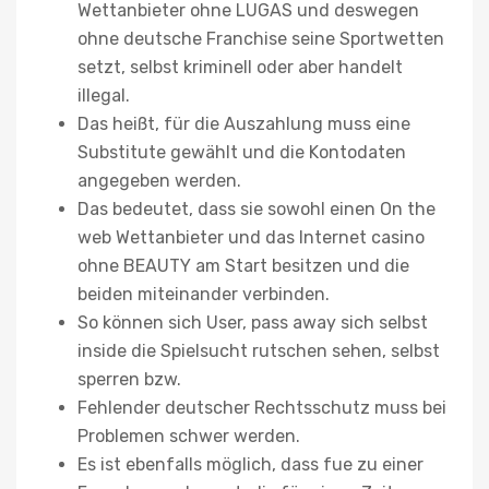
Wettanbieter ohne LUGAS und deswegen
ohne deutsche Franchise seine Sportwetten
setzt, selbst kriminell oder aber handelt
illegal.
Das heißt, für die Auszahlung muss eine
Substitute gewählt und die Kontodaten
angegeben werden.
Das bedeutet, dass sie sowohl einen On the
web Wettanbieter und das Internet casino
ohne BEAUTY am Start besitzen und die
beiden miteinander verbinden.
So können sich User, pass away sich selbst
inside die Spielsucht rutschen sehen, selbst
sperren bzw.
Fehlender deutscher Rechtsschutz muss bei
Problemen schwer werden.
Es ist ebenfalls möglich, dass fue zu einer