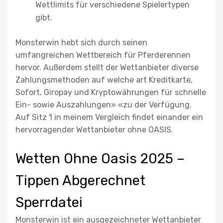
Wettlimits für verschiedene Spielertypen
gibt.
Monsterwin hebt sich durch seinen
umfangreichen Wettbereich für Pferderennen
hervor. Außerdem stellt der Wettanbieter diverse
Zahlungsmethoden auf welche art Kreditkarte,
Sofort, Giropay und Kryptowährungen für schnelle
Ein- sowie Auszahlungen» «zu der Verfügung.
Auf Sitz 1 in meinem Vergleich findet einander ein
hervorragender Wettanbieter ohne OASIS.
Wetten Ohne Oasis 2025 –
Tippen Abgerechnet
Sperrdatei
Monsterwin ist ein ausgezeichneter Wettanbieter