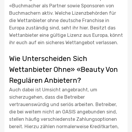
«Buchmacher als Partner sowie Sponsoren von
Buchmachern aktiv. Welche Lizenzbehörden für
die Wettanbieter ohne deutsche Franchise in
Europa zuständig sind, seht ihr hier. Besitzt das
Wettanbieter eine gültige Lizenz aus Europa, könnt
ihr euch auf ein sicheres Wettangebot verlassen.
Wie Unterscheiden Sich
Wettanbieter Ohne» «Beauty Von
Regulären Anbietern?
Auch dabei ist Umsicht angebracht, um
sicherzugehen, dass die Betreiber
vertrauenswürdig und seriös arbeiten. Betreiber,
die bei weitem nicht an OASIS angebunden sind,
stellen häufig verschiedenste Zahlungsoptionen
bereit. Hierzu zählen normalerweise Kreditkarten,