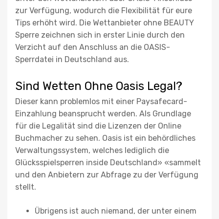
zur Verfügung, wodurch die Flexibilität für eure
Tips erhöht wird. Die Wettanbieter ohne BEAUTY
Sperre zeichnen sich in erster Linie durch den
Verzicht auf den Anschluss an die OASIS-
Sperrdatei in Deutschland aus.
Sind Wetten Ohne Oasis Legal?
Dieser kann problemlos mit einer Paysafecard-
Einzahlung beansprucht werden. Als Grundlage
für die Legalität sind die Lizenzen der Online
Buchmacher zu sehen. Oasis ist ein behördliches
Verwaltungssystem, welches lediglich die
Glücksspielsperren inside Deutschland» «sammelt
und den Anbietern zur Abfrage zu der Verfügung
stellt.
Übrigens ist auch niemand, der unter einem