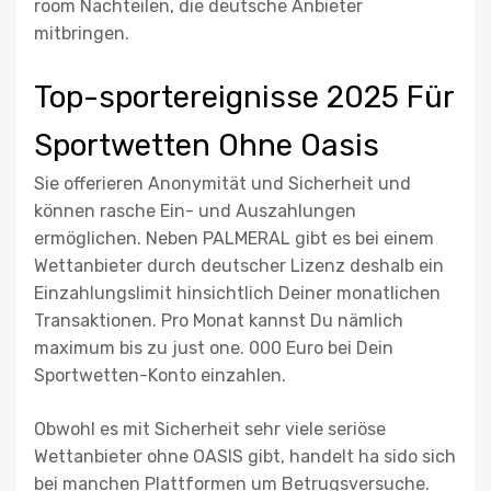
room Nachteilen, die deutsche Anbieter
mitbringen.
Top-sportereignisse 2025 Für
Sportwetten Ohne Oasis
Sie offerieren Anonymität und Sicherheit und
können rasche Ein- und Auszahlungen
ermöglichen. Neben PALMERAL gibt es bei einem
Wettanbieter durch deutscher Lizenz deshalb ein
Einzahlungslimit hinsichtlich Deiner monatlichen
Transaktionen. Pro Monat kannst Du nämlich
maximum bis zu just one. 000 Euro bei Dein
Sportwetten-Konto einzahlen.
Obwohl es mit Sicherheit sehr viele seriöse
Wettanbieter ohne OASIS gibt, handelt ha sido sich
bei manchen Plattformen um Betrugsversuche.