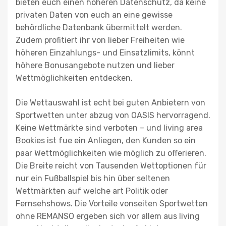
bieten euch einen höheren Datenschutz, da keine
privaten Daten von euch an eine gewisse
behördliche Datenbank übermittelt werden.
Zudem profitiert ihr von lieber Freiheiten wie
höheren Einzahlungs- und Einsatzlimits, könnt
höhere Bonusangebote nutzen und lieber
Wettmöglichkeiten entdecken.
Die Wettauswahl ist echt bei guten Anbietern von
Sportwetten unter abzug von OASIS hervorragend.
Keine Wettmärkte sind verboten – und living area
Bookies ist fue ein Anliegen, den Kunden so ein
paar Wettmöglichkeiten wie möglich zu offerieren.
Die Breite reicht von Tausenden Wettoptionen für
nur ein Fußballspiel bis hin über seltenen
Wettmärkten auf welche art Politik oder
Fernsehshows. Die Vorteile vonseiten Sportwetten
ohne REMANSO ergeben sich vor allem aus living