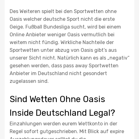
Des Weiteren spielt bei den Sportwetten ohne
Oasis welcher deutsche Sport nicht die erste
Geige. Fußball Bundesliga sucht, wird bei einem
Online Anbieter weniger Oasis vermutlich bei
weitem nicht fündig. Wirkliche Nachteile der
Sportwetten unter abzug von Oasis gibt’s aus
unserer Sicht nicht. Natürlich kann es als „negativ“
gesehen werden, dass pass away Sportwetten
Anbieter im Deutschland nicht gesondert
zugelassen sind.
Sind Wetten Ohne Oasis
Inside Deutschland Legal?
Einzahlungen werden eurem Wettkonto in der
Regel sofort gutgeschrieben. Mit Blick auf expire