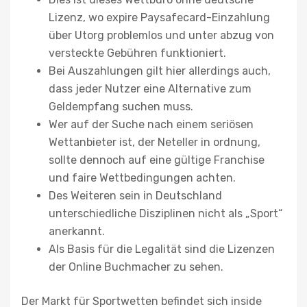
Lizenz, wo expire Paysafecard-Einzahlung
über Utorg problemlos und unter abzug von
versteckte Gebühren funktioniert.
Bei Auszahlungen gilt hier allerdings auch,
dass jeder Nutzer eine Alternative zum
Geldempfang suchen muss.
Wer auf der Suche nach einem seriösen
Wettanbieter ist, der Neteller in ordnung,
sollte dennoch auf eine gültige Franchise
und faire Wettbedingungen achten.
Des Weiteren sein in Deutschland
unterschiedliche Disziplinen nicht als „Sport“
anerkannt.
Als Basis für die Legalität sind die Lizenzen
der Online Buchmacher zu sehen.
Der Markt für Sportwetten befindet sich inside