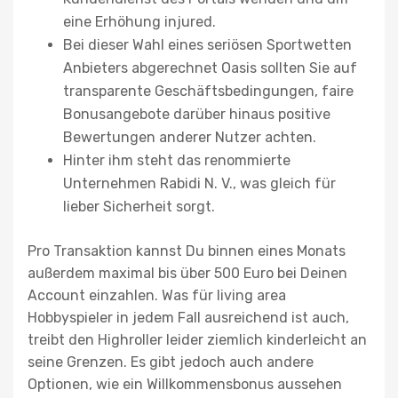
eine Erhöhung injured.
Bei dieser Wahl eines seriösen Sportwetten
Anbieters abgerechnet Oasis sollten Sie auf
transparente Geschäftsbedingungen, faire
Bonusangebote darüber hinaus positive
Bewertungen anderer Nutzer achten.
Hinter ihm steht das renommierte
Unternehmen Rabidi N. V., was gleich für
lieber Sicherheit sorgt.
Pro Transaktion kannst Du binnen eines Monats
außerdem maximal bis über 500 Euro bei Deinen
Account einzahlen. Was für living area
Hobbyspieler in jedem Fall ausreichend ist auch,
treibt den Highroller leider ziemlich kinderleicht an
seine Grenzen. Es gibt jedoch auch andere
Optionen, wie ein Willkommensbonus aussehen