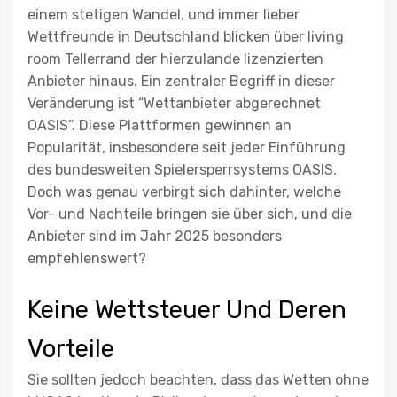
einem stetigen Wandel, und immer lieber
Wettfreunde in Deutschland blicken über living
room Tellerrand der hierzulande lizenzierten
Anbieter hinaus. Ein zentraler Begriff in dieser
Veränderung ist “Wettanbieter abgerechnet
OASIS”. Diese Plattformen gewinnen an
Popularität, insbesondere seit jeder Einführung
des bundesweiten Spielersperrsystems OASIS.
Doch was genau verbirgt sich dahinter, welche
Vor- und Nachteile bringen sie über sich, und die
Anbieter sind im Jahr 2025 besonders
empfehlenswert?
Keine Wettsteuer Und Deren
Vorteile
Sie sollten jedoch beachten, dass das Wetten ohne