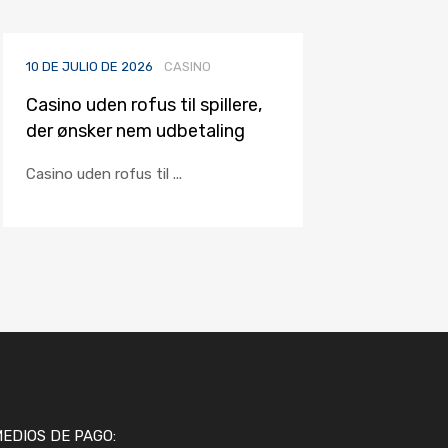
10 DE JULIO DE 2026
CASINO
Casino uden rofus til spillere,
der ønsker nem udbetaling
Casino uden rofus til ...
EDIOS DE PAGO: