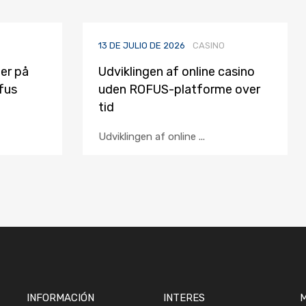
13 DE JULIO DE 2026
CASINO
er på
Udviklingen af online casino
fus
uden ROFUS-platforme over
tid
Udviklingen af online ...
INFORMACIÓN
INTERES
M