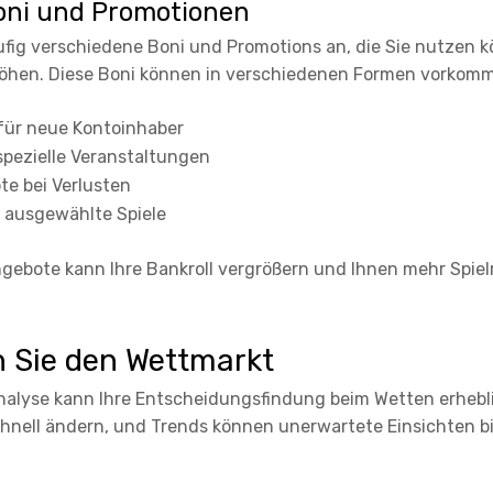
Boni und Promotionen
ig verschiedene Boni und Promotions an, die Sie nutzen k
hen. Diese Boni können in verschiedenen Formen vorkomme
für neue Kontoinhaber
spezielle Veranstaltungen
e bei Verlusten
 ausgewählte Spiele
gebote kann Ihre Bankroll vergrößern und Ihnen mehr Spiel
n Sie den Wettmarkt
nalyse kann Ihre Entscheidungsfindung beim Wetten erhebli
hnell ändern, und Trends können unerwartete Einsichten bi