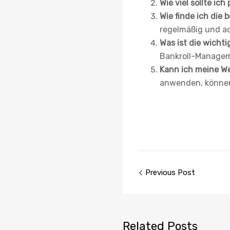
Wie viel sollte ic
Wie finde ich die
regelmäßig und ac
Was ist die wicht
Bankroll-Managem
Kann ich meine W
anwenden, können
Previous Post
Related
Posts