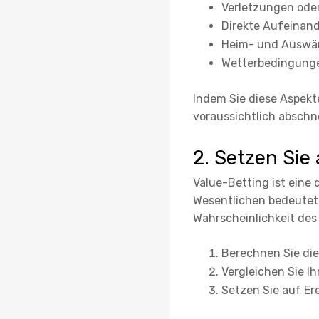
Verletzungen oder
Direkte Aufeinan
Heim- und Auswär
Wetterbedingunge
Indem Sie diese Aspekte
voraussichtlich abschn
2. Setzen Sie
Value-Betting ist eine
Wesentlichen bedeutet d
Wahrscheinlichkeit des 
Berechnen Sie die
Vergleichen Sie 
Setzen Sie auf Er