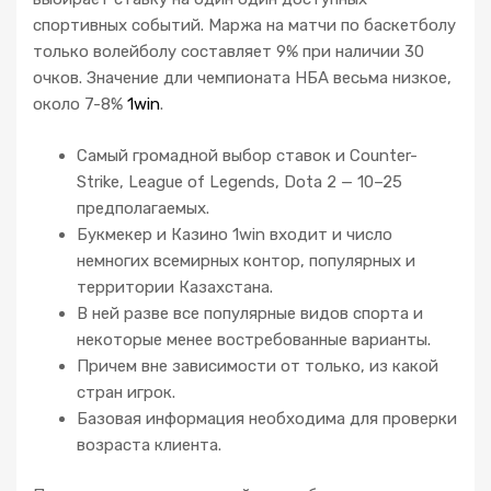
спортивных событий. Маржа на матчи по баскетболу
только волейболу составляет 9% при наличии 30
очков. Значение дли чемпионата НБА весьма низкое,
около 7-8%
1win
.
Самый громадной выбор ставок и Counter-
Strike, League of Legends, Dota 2 — 10–25
предполагаемых.
Букмекер и Казино 1win входит и число
немногих всемирных контор, популярных и
территории Казахстана.
В ней разве все популярные видов спорта и
некоторые менее востребованные варианты.
Причем вне зависимости от только, из какой
стран игрок.
Базовая информация необходима для проверки
возраста клиента.