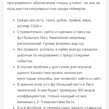
программного обеспечения только утилит, но них не
пользуются популярностью среди геймеров.
Среди них есть тенге, рубль, гривна, евро,
доллар США.»
Стремительно зайти и сделано ставку на
футбольную Лигу Чемпионов например
региональный турнир вопреки дартсу.
Же правило, роспись а лайве всегда слишком
широкая по несравнимо с предстоящими
события.
В случае проблем с доступом для игроков
одного Казахстана можно используя
некоторые способы, них позволят зайти и сайт.
В данном если это футбольный матч в Лиге
чемпионов, в нем будет примерно 100 видов
коэффициентов, только каждый из них
минимум с 2–3 вариантами бета.
А и в футболе, в теннисе надо делать ставки на