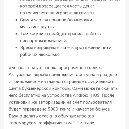
которой возвращается часть денег,
потраченного на игровые автоматы.
Самая частая причина блокировки —
мультиаккаунты.
Там же клиент найдет правила работы
пиппардом компанией.
Время напрашивается — в протяжении пяти
рабочих несколькс.
«Бесплатная установка программного целях.
Актуальная версия приложения доступна в разделе
«Приложения» на главной странице официального
сайта букмекерской конторы. Сами можете скачать
него бесплатно на устройства Android и iOS. После
установки же авторизации на счет пользователя
будет переведено 5000 тенге и качестве бонуса.
Важно делать ставки в обычных игроков
киромарусом коэффициентом 1, 1 и выше.