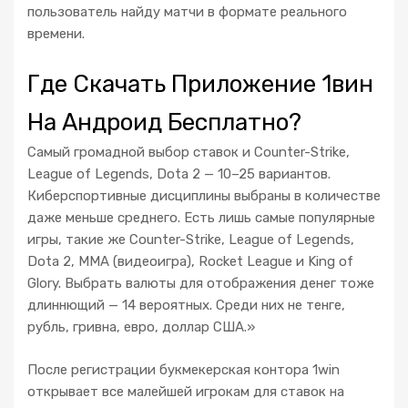
пользователь найду матчи в формате реального
времени.
Где Скачать Приложение 1вин
На Андроид Бесплатно?
Самый громадной выбор ставок и Counter-Strike,
League of Legends, Dota 2 — 10–25 вариантов.
Киберспортивные дисциплины выбраны в количестве
даже меньше среднего. Есть лишь самые популярные
игры, такие же Counter-Strike, League of Legends,
Dota 2, MMA (видеоигра), Rocket League и King of
Glory. Выбрать валюты для отображения денег тоже
длиннющий — 14 вероятных. Среди них не тенге,
рубль, гривна, евро, доллар США.»
После регистрации букмекерская контора 1win
открывает все малейшей игрокам для ставок на