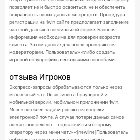
позволяет не и быстро освоиться, не и обеспечить
сохранность своих данных же средств. Процедура
регистрации на 1win сайте предполагает заполнение
частной данных в специальной форме. Базовая
информация необходима для проверки возраста
клиента. Затем данные для возле проверяются
модераторами. Пользователь» «либо создать
игровой полупрофиль несколькими способами.
отзыва Игроков
Экспресс-запросы обрабатываются только через
мгновенный чат. Он активен а браузерной и
мобильной версии, мобильном приложении 1win.
Менее сложнее задачи решаются вопреки
электронной почте. А случае потери данных самое
элегантное решено — подключиться второму
оператору через мини чат.» «[newline]Пользователь
выбирает ставку на один один доступных