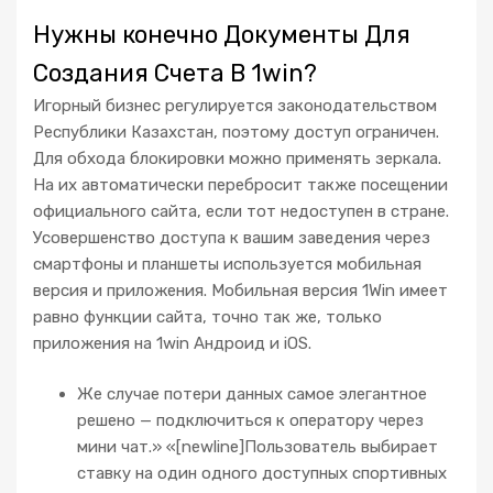
Нужны конечно Документы Для
Создания Счета В 1win?
Игорный бизнес регулируется законодательством
Республики Казахстан, поэтому доступ ограничен.
Для обхода блокировки можно применять зеркала.
На их автоматически перебросит также посещении
официального сайта, если тот недоступен в стране.
Усовершенство доступа к вашим заведения через
смартфоны и планшеты используется мобильная
версия и приложения. Мобильная версия 1Win имеет
равно функции сайта, точно так же, только
приложения на 1win Андроид и iOS.
Же случае потери данных самое элегантное
решено — подключиться к оператору через
мини чат.» «[newline]Пользователь выбирает
ставку на один одного доступных спортивных