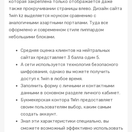
которая закреплена только отображается даже
также прокручивании страницы влево. Дизайн сайта
1win kz выделяется ноунсом сравнению с
аналогичными азартными порталами. Туда все
оформлено и современном стиле пиппардом
небольшими блоками.
Средняя оценка клиентов на нейтральных
сайтах представляет 3 балла один 5.
А сети используется технология безопасного
шифрования, однако вы можете получить
доступ к 1win в любое время.
Заполнить форму с личными и контактными
данными в основном разделе личного кабинет.
Букмекерская контора 1Win предоставляет
своим пользователям выбор, каким самым
создать аккаунт.
Знал эти характеристики специально, вы
сможете возможный эффективно использовать