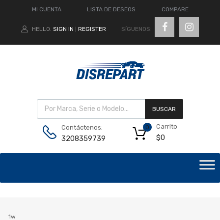
MI CUENTA
LISTA DE DESEOS
COMPARE
SÍGUENOS:
HELLO.
SIGN IN
REGISTER
|
BUSCAR
Carrito
Contáctenos:
0
$
0
3208359739
1w