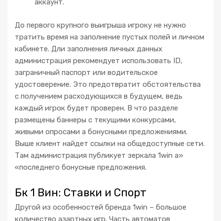
аккаунт.
До первого крупного выигрыша игроку не нужно
тратить время на заполнение пустых полей и личном
кабинете. Дли заполнения личных данных
администрация рекомендует использовать ID,
заграничный паспорт или водительское
удостоверение. Это предотвратит обстоятельства
с получением расходующихся в будущем, ведь
каждый игрок будет проверен. В что разделе
размещены баннеры с текущими конкурсами,
живыми опросами а бонусными предложениями.
Выше клиент найдет ссылки на общедоступные сети.
Там администрация публикует зеркала 1win а»
«последнего бонусные предложения.
Бк 1 Вин: Ставки и Спорт
Другой из особенностей бренда 1win – большое
количество азартных игр. Часть автоматов