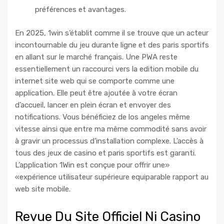
préférences et avantages.
En 2025, 1win s’établit comme il se trouve que un acteur
incontournable du jeu durante ligne et des paris sportifs
en allant sur le marché français. Une PWA reste
essentiellement un raccourci vers la edition mobile du
internet site web qui se comporte comme une
application. Elle peut être ajoutée à votre écran
d’accueil, lancer en plein écran et envoyer des
notifications. Vous bénéficiez de los angeles même
vitesse ainsi que entre ma même commodité sans avoir
à gravir un processus d’installation complexe. L’accès à
tous des jeux de casino et paris sportifs est garanti.
L’application 1Win est conçue pour offrir une»
«expérience utilisateur supérieure equiparable rapport au
web site mobile.
Revue Du Site Officiel Ni Casino