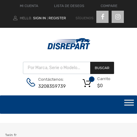
MI CUENTA
LISTA DE DESEOS
COMPARE
SÍGUENOS:
HELLO.
SIGN IN
REGISTER
|
BUSCAR
Carrito
Contáctenos:
0
$
0
3208359739
1win fr