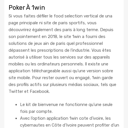
Poker À 1win
Si vous faites défiler le food selection vertical de una
page principale ni site de paris sportifs, vous
découvrirez également des paris à long terme. Depuis
son pointement en 2018, le site 1win a fourni des
solutions de jeux ain de paris quel professionnel
dépassent les prescriptions de l’industrie. Vous êtes
autorisé à utiliser tous les services sur des appareils
mobiles ou les ordinateurs personnels. Il existe une
application téléchargeable aussi qu’une version sobre
site mobile. Pour rester ouvert ou engagé, 1win garde
des profils actifs sur plusieurs médias sociaux, tels que
Twitter et Facebook.
Le kit de bienvenue ne fonctionne qu’une seule
fois par compte.
Avec l’option application 1win cote d’ivoire, les
cybernautes en Côte d’Ivoire peuvent profiter d’un