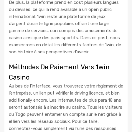
De plus, la plateforme prend en cost plusieurs langues
ou devises, ce qui la rend available à un open public
international. 1win reste une plateforme de jeux
d’argent durante ligne populaire, offrant une large
gamme de services, con compris des amusements de
casino ainsi que des paris sportifs. Dans ce post, nous
examinerons en détail les différents factors de 1win, de
son histoire à ses perspectives d’avenir.
Méthodes De Paiement Vers 1win
Casino
Au bas de l’interface, vous trouverez votre règlement de
l’entreprise, un lien put vérifier la driving licence, et bien
additionally encore. Les internautes de plus para 18 ans
seront autorisés à s’inscrire au casino. Tous les visiteurs
du Togo peuvent entamer un compte sur le net grâce à
el lien vers les réseaux sociaux. Pour ce faire,
connectez-vous simplement via l’une des ressources