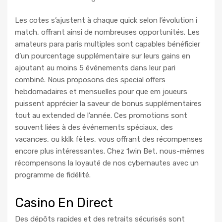
Les cotes s’ajustent à chaque quick selon l’évolution i
match, offrant ainsi de nombreuses opportunités. Les
amateurs para paris multiples sont capables bénéficier
d’un pourcentage supplémentaire sur leurs gains en
ajoutant au moins 5 événements dans leur pari
combiné. Nous proposons des special offers
hebdomadaires et mensuelles pour que em joueurs
puissent apprécier la saveur de bonus supplémentaires
tout au extended de l’année. Ces promotions sont
souvent liées à des événements spéciaux, des
vacances, ou kklk fêtes, vous offrant des récompenses
encore plus intéressantes. Chez 1win Bet, nous-mêmes
récompensons la loyauté de nos cybernautes avec un
programme de fidélité.
Casino En Direct
Des dépôts rapides et des retraits sécurisés sont