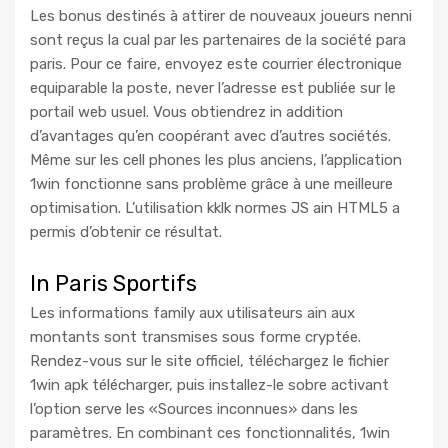
Les bonus destinés à attirer de nouveaux joueurs nenni
sont reçus la cual par les partenaires de la société para
paris. Pour ce faire, envoyez este courrier électronique
equiparable la poste, never l’adresse est publiée sur le
portail web usuel. Vous obtiendrez in addition
d’avantages qu’en coopérant avec d’autres sociétés.
Même sur les cell phones les plus anciens, l’application
1win fonctionne sans problème grâce à une meilleure
optimisation. L’utilisation kklk normes JS ain HTML5 a
permis d’obtenir ce résultat.
In Paris Sportifs
Les informations family aux utilisateurs ain aux
montants sont transmises sous forme cryptée.
Rendez-vous sur le site officiel, téléchargez le fichier
1win apk télécharger, puis installez-le sobre activant
l’option serve les «Sources inconnues» dans les
paramètres. En combinant ces fonctionnalités, 1win