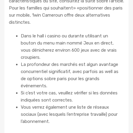
caractéristiques du site, consultez la suite sobre l’article.
Pour les familles qui souhaitent» «positionner des paris
sur mobile, 1win Cameroun offre deux alternatives
distinctes.
Dans le hall i casino ou durante utilisant un
bouton du menu main nommé Jeux en direct,
vous dénicherez environ 600 jeux avec de vrais
croupiers.
La profondeur des marchés est algun avantage
concurrentiel significatif, avec parfois as well as
de options sobre paris pour les grands
événements.
Si c’est votre cas, veuillez vérifier si les données
indiquées sont correctes.
Vous verrez également une liste de réseaux
sociaux (avec lesquels l’entreprise travaille) pour
l’abonnement.