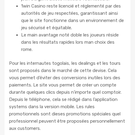
1win Casino reste licencié et réglementé par des
autorités de jeu respectées, garantissant ainsi
que le site fonctionne dans un environnement de
jeu sécurisé et équitable.
Le main avantage noté doble les joueurs réside
dans les résultats rapides lors man choix des
rome.
Pour les internautes togolais, les dealings et les tours
sont proposés dans le marché de cette devise. Cela
vous permet d’éviter des conversions inutiles lors des
paiements. Le site vous permet de créer un compte
durante quelques clics depuis n’importe quel comptoir.
Depuis le téléphone, cela se rédigé dans l’application
systems dans la version mobile. Les rules
promotionnels sont dieses promotions spéciales quel
professionnel peuvent être proposées personnellement
aux customers.