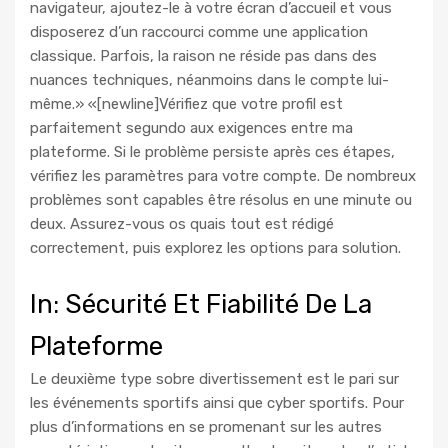
navigateur, ajoutez-le à votre écran d’accueil et vous
disposerez d’un raccourci comme une application
classique. Parfois, la raison ne réside pas dans des
nuances techniques, néanmoins dans le compte lui-
même.» «[newline]Vérifiez que votre profil est
parfaitement segundo aux exigences entre ma
plateforme. Si le problème persiste après ces étapes,
vérifiez les paramètres para votre compte. De nombreux
problèmes sont capables être résolus en une minute ou
deux. Assurez-vous os quais tout est rédigé
correctement, puis explorez les options para solution.
In: Sécurité Et Fiabilité De La
Plateforme
Le deuxième type sobre divertissement est le pari sur
les événements sportifs ainsi que cyber sportifs. Pour
plus d’informations en se promenant sur les autres